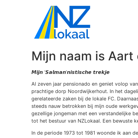
Mijn naam is Aart
𝙈𝙞𝙟𝙣 ‘𝙎𝙖𝙡𝙢𝙖𝙣’𝙣𝙞𝙨𝙩𝙞𝙨𝙘𝙝𝙚 𝙩𝙧𝙚𝙠𝙟𝙚
Al zeven jaar pensionado en geniet volop van 
prachtige dorp Noordwijkerhout. In het dagelijk
gerelateerde zaken bij de lokale FC. Daarnaa
steeds nauw betrokken bij mijn oude werkgev
gezellige jongeman met een verstandelijke bep
tot het bestuur van NZLokaal. Een bewuste k
In de periode 1973 tot 1981 woonde ik aan de