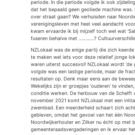
periode. In die periode volgde ik ook zijdeling
dat het bepaald geen geoliede machine was. D
over straat gaan? We verhuisden naar Noordwi
verenigingsleven met heel veel aandacht voor
kwam ervaarde ik bij mijzelf toch wel wat ‘Sal
fuseren behalve met …………? Cultuurverschill
NZLokaal was de enige partij die zich keerde
te maken wel iets voor deze relatief jonge lok
waren uiterst succesvol! NZLokaal wordt ‘de g
volgde was een lastige periode, maar de fracti
resultaten op. Denk maar eens aan de beweegt
Wekelijks zijn er groepjes ‘ouderen’ te vinde
conditie werken. De herbouw van de Schelft v
november 2021 komt NZLokaal met een initiat
zwembad. Een meerderheid schaart zich achte
gebleven, omdat het gevoel van het één Noord
Noordwijkerhouter en Zilker nu écht op met b
gemeenteraadsvergaderingen en ik ervaar hetz