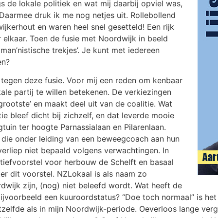
s de lokale politiek en wat mij daarbij opviel was,
aarmee druk ik me nog netjes uit. Rollebollend
jkerhout en waren heel snel gesetteld! Een rijk
 elkaar. Toen de fusie met Noordwijk in beeld
man’nistische trekjes’. Je kunt met iedereen
en?
 tegen deze fusie. Voor mij een reden om kenbaar
ale partij te willen betekenen. De verkiezingen
rootste’ en maakt deel uit van de coalitie. Wat
e bleef dicht bij zichzelf, en dat leverde mooie
uin ter hoogte Parnassialaan en Pilarenlaan.
n, die onder leiding van een beweegcoach aan hun
erliep niet bepaald volgens verwachtingen. In
iefvoorstel voor herbouw de Schelft en basaal
r dit voorstel. NZLokaal is als naam zo
wijk zijn, (nog) niet beleefd wordt. Wat heeft de
ijvoorbeeld een kuuroordstatus? “Doe toch normaal” is het 
elfde als in mijn Noordwijk-periode. Oeverloos lange verga