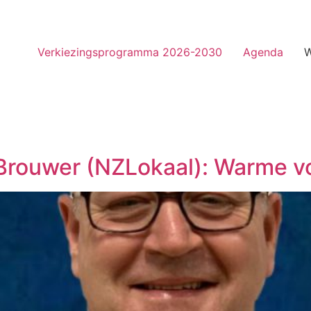
Verkiezingsprogramma 2026-2030
Agenda
W
Brouwer (NZLokaal): Warme v