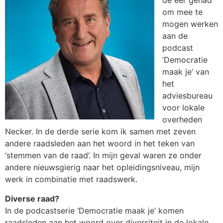
de eer gehad
om mee te
mogen werken
aan de
podcast
‘Democratie
maak je’ van
het
adviesbureau
voor lokale
overheden
Necker. In de derde serie kom ik samen met zeven
andere raadsleden aan het woord in het teken van
‘stemmen van de raad’. In mijn geval waren ze onder
andere nieuwsgierig naar het opleidingsniveau, mijn
werk in combinatie met raadswerk.
Diverse raad?
In de podcastserie ‘Democratie maak je’ komen
raadsleden aan het woord over diversiteit in de lokale